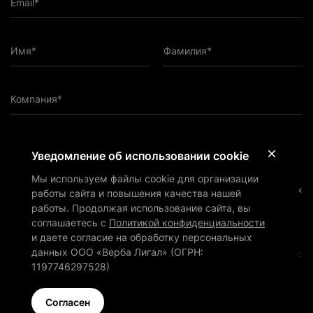
Email*
Имя*
Фамилия*
Компания*
ПОДПИСАТЬСЯ НА РАССЫЛКУ
Уведомление об использовании cookie
Мы используем файлы cookie для организации
Подтверждаю, что ознакомился с
Политикой
конфиденциальности
и даю согласие на обработку персональных
работы сайта и повышения качества нашей
данных ООО «Верба Лигал» (ОГРН: 1197746297528) в
работы. Продолжая использование сайта, вы
соответствии с ней
соглашаетесь с
Политикой конфиденциальности
Подтверждаю, что согласен на получение маркетинговых и иных
и даете согласие на обработку персональных
информационных материалов от ООО «Верба Лигал» (ОГРН:
данных ООО «Верба Лигал» (ОГРН:
1197746297528) по электронной почте и обработку персональных
данных для этой цели как описано в
Политике
1197746297528)
конфиденциальности
Cогласен