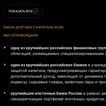
ПОКАЗАТЬ ВСЕ
РЫНОК ДОЛГОВОГО КАПИТАЛА (DCM)
МЫ СОПРОВОЖДАЛИ:
одну из крупнейших российских финансовых гру
облигаций, размещаемы
х специализированными 
один из крупнейших российских банков
в
учрежд
з
ащитой капитала, предусматривающих гарантир
дополнительный доход, зависящий от динамики 
индексы, сырьевые товары, валютные пары и про
крупнейшие ипотечные банки России
в
рамках дв
секь
юритизации портфелей ипотечных кредитов;