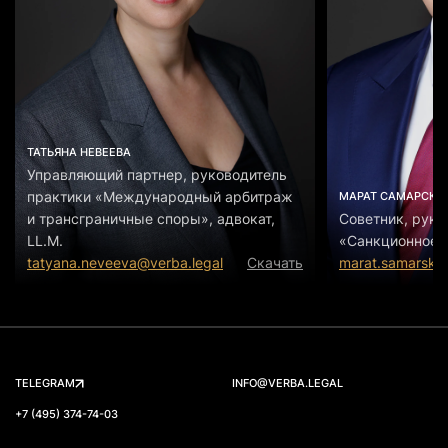
ТАТЬЯНА НЕВЕЕВА
Управляющий партнер, руководитель
практики «Международный арбитраж
МАРАТ САМАРСКИ
и трансграничные споры», адвокат,
Советник, руко
LL.M.
«Санкционное п
tatyana.neveeva@verba.legal
Скачать
marat.samarskiy
TELEGRAM
INFO@VERBA.LEGAL
+7 (495) 374-74-03