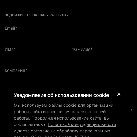
ПОДПИШИТЕСЬ НА НАШУ РАССЫЛКУ
Email*
Имя*
Фамилия*
Компания*
ПОДПИСАТЬСЯ НА РАССЫЛКУ
Уведомление об использовании cookie
Мы используем файлы cookie для организации
Подтверждаю, что ознакомился с
Политикой
конфиденциальности
и даю согласие на обработку персональных
работы сайта и повышения качества нашей
данных ООО «Верба Лигал» (ОГРН: 1197746297528) в
работы. Продолжая использование сайта, вы
соответствии с ней
соглашаетесь с
Политикой конфиденциальности
Подтверждаю, что согласен на получение маркетинговых и иных
и даете согласие на обработку персональных
информационных материалов от ООО «Верба Лигал» (ОГРН: