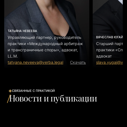
ТАТЬЯНА НЕВЕЕВА
Управляющий партнер, руководитель
ВЯЧЕСЛАВ ЮГАЙ
практики «Международный арбитраж
Старший партне
и трансграничные споры», адвокат,
практики «Спец
LL.M.
адвокат
tatyana.neveeva@verba.legal
Скачать
slava.yugai@ver
СВЯЗАННЫЕ С ПРАКТИКОЙ
Новости и публикации