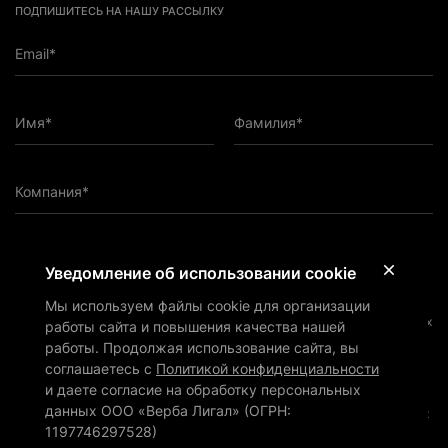
ПОДПИШИТЕСЬ НА НАШУ РАССЫЛКУ
Email*
Имя*
Фамилия*
Компания*
ПОДПИСАТЬСЯ НА РАССЫЛКУ
Уведомление об использовании cookie
Мы используем файлы cookie для организации
Подтверждаю, что ознакомился с
Политикой
конфиденциальности
и даю согласие на обработку персональных
работы сайта и повышения качества нашей
данных ООО «Верба Лигал» (ОГРН: 1197746297528) в
работы. Продолжая использование сайта, вы
соответствии с ней
соглашаетесь с
Политикой конфиденциальности
Подтверждаю, что согласен на получение маркетинговых и иных
и даете согласие на обработку персональных
информационных материалов от ООО «Верба Лигал» (ОГРН:
данных ООО «Верба Лигал» (ОГРН:
1197746297528) по электронной почте и обработку персональных
данных для этой цели как описано в
Политике
1197746297528)
конфиденциальности