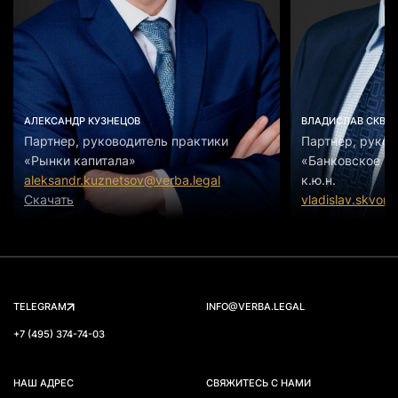
АЛЕКСАНДР КУЗНЕЦОВ
ВЛАДИСЛАВ СКВО
Партнер, руководитель практики
Партнер, руков
«Рынки капитала»
«Банковское и 
aleksandr.kuznetsov@verba.legal
к.ю.н.
Скачать
vladislav.skvort
TELEGRAM
INFO@VERBA.LEGAL
+7 (495) 374-74-03
НАШ АДРЕС
СВЯЖИТЕСЬ С НАМИ