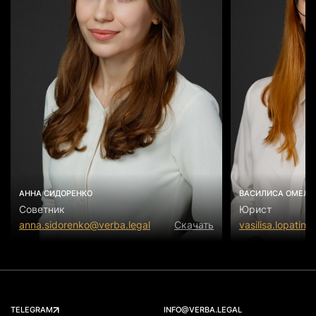
АННА СИДОРЕНКО
ВАСИЛИСА ОМЕЛЬ
Советник
Юрист
anna.sidorenko@verba.legal
Скачать
vasilisa.lopatin
TELEGRAM
INFO@VERBA.LEGAL