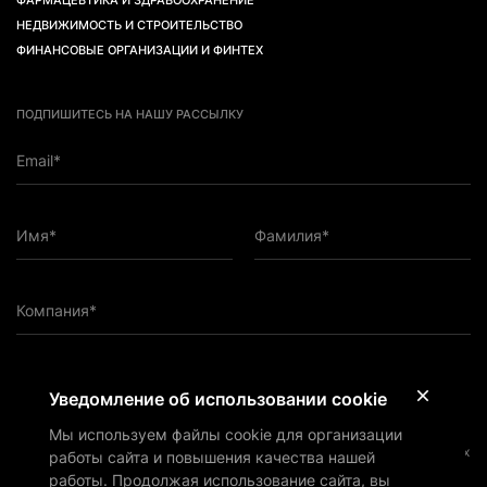
ФАРМАЦЕВТИКА И ЗДРАВООХРАНЕНИЕ
НЕДВИЖИМОСТЬ И СТРОИТЕЛЬСТВО
ФИНАНСОВЫЕ ОРГАНИЗАЦИИ И ФИНТЕХ
ПОДПИШИТЕСЬ НА НАШУ РАССЫЛКУ
Email*
Имя*
Фамилия*
Компания*
ПОДПИСАТЬСЯ НА РАССЫЛКУ
Уведомление об использовании cookie
Мы используем файлы cookie для организации
Подтверждаю, что ознакомился с
Политикой
конфиденциальности
и даю согласие на обработку персональных
работы сайта и повышения качества нашей
данных ООО «Верба Лигал» (ОГРН: 1197746297528) в
работы. Продолжая использование сайта, вы
соответствии с ней