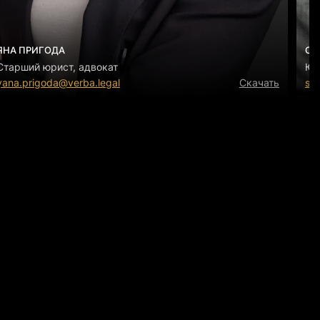
ЯНА ПРИГОДА
СА
Старший юрист, адвокат
Юр
yana.prigoda@verba.legal
Скачать
sar