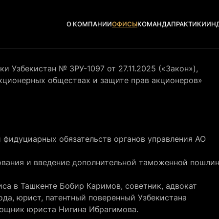
О КОМПАНИИ
ОФИСЫ
КОМАНДА
ПРАКТИКИ
ИН
и Узбекистан № ЗРУ-1097 от 27.11.2025 («Закон»),
акционерных обществах и защите прав акционеров»
 фидуциарных обязательств органов управления АО
ования и введение дополнительной таможенной пошли
са в Ташкенте Бобир Каримов, советник, адвокат
ода, юрист, патентный поверенный Узбекистана
ощник юриста Нигина Ибрагимова.