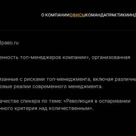
О КОМПАНИИ
ОФИСЫ
КОМАНДА
ПРАКТИКИ
ИН
раво.ru
енность топ-менеджеров компании
», организованная
язанные с рисками топ-менеджмента, включая различн
 новые реалии современного менеджмента.
качестве спикера по теме: «Революция в оспаривании
енного критерия над количественным».