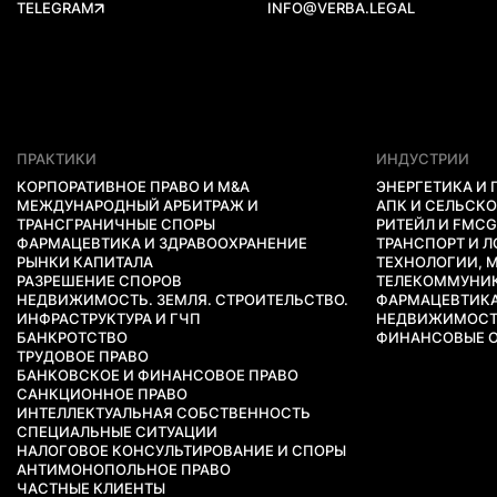
TELEGRAM
INFO@VERBA.LEGAL
ПРАКТИКИ
ИНДУСТРИИ
КОРПОРАТИВНОЕ ПРАВО И M&A
ЭНЕРГЕТИКА И
МЕЖДУНАРОДНЫЙ АРБИТРАЖ И
АПК И СЕЛЬСК
ТРАНСГРАНИЧНЫЕ СПОРЫ
РИТЕЙЛ И FMC
ФАРМАЦЕВТИКА И ЗДРАВООХРАНЕНИЕ
ТРАНСПОРТ И 
РЫНКИ КАПИТАЛА
ТЕХНОЛОГИИ, 
РАЗРЕШЕНИЕ СПОРОВ
ТЕЛЕКОММУНИ
НЕДВИЖИМОСТЬ. ЗЕМЛЯ. СТРОИТЕЛЬСТВО.
ФАРМАЦЕВТИКА
ИНФРАСТРУКТУРА И ГЧП
НЕДВИЖИМОСТЬ
БАНКРОТСТВО
ФИНАНСОВЫЕ О
ТРУДОВОЕ ПРАВО
БАНКОВСКОЕ И ФИНАНСОВОЕ ПРАВО
САНКЦИОННОЕ ПРАВО
ИНТЕЛЛЕКТУАЛЬНАЯ СОБСТВЕННОСТЬ
СПЕЦИАЛЬНЫЕ СИТУАЦИИ
НАЛОГОВОЕ КОНСУЛЬТИРОВАНИЕ И СПОРЫ
АНТИМОНОПОЛЬНОЕ ПРАВО
ЧАСТНЫЕ КЛИЕНТЫ