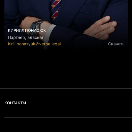
КИРИЛЛ ПОНАСЮК
Партнер, адвокат
kirill.ponasyuk@verba.legal
Скачать
КОНТАКТЫ