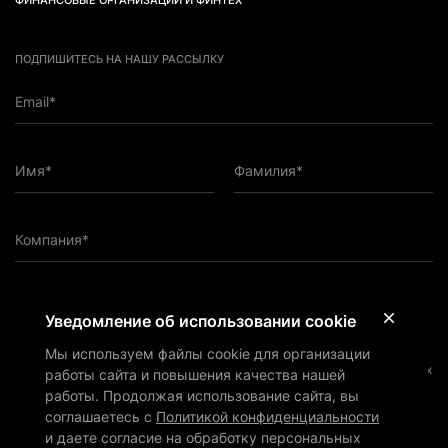
ФИНАНСОВЫЕ ОРГАНИЗАЦИИ И ФИНТЕХ
ПОДПИШИТЕСЬ НА НАШУ РАССЫЛКУ
Email*
Имя*
Фамилия*
Компания*
ПОДПИСАТЬСЯ НА РАССЫЛКУ
Уведомление об использовании cookie
Мы используем файлы cookie для организации
Подтверждаю, что ознакомился с
Политикой
конфиденциальности
и даю согласие на обработку персональных
работы сайта и повышения качества нашей
данных ООО «Верба Лигал» (ОГРН: 1197746297528) в
работы. Продолжая использование сайта, вы
соответствии с ней
соглашаетесь с
Политикой конфиденциальности
Подтверждаю, что согласен на получение маркетинговых и иных
и даете согласие на обработку персональных
информационных материалов от ООО «Верба Лигал» (ОГРН: