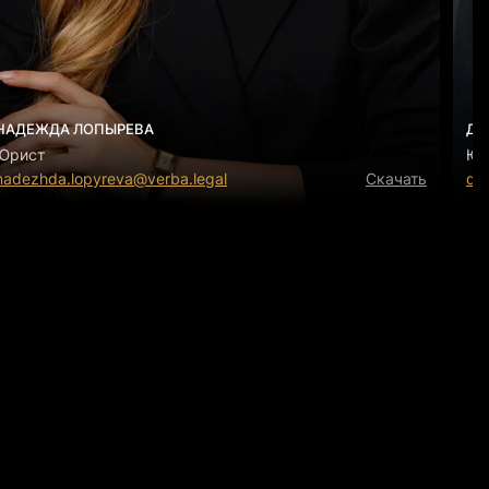
НАДЕЖДА ЛОПЫРЕВА
ДА
Юрист
Юр
nadezhda.lopyreva@verba.legal
Скачать
dan