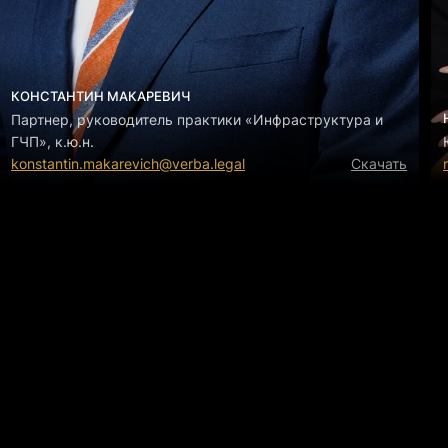
КОНСТАНТИН МАКАРЕВИЧ
Партнер, руководитель практики «Инфраструктура и
ГЧП», к.ю.н.
konstantin.makarevich@verba.legal
Скачать