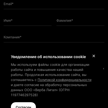
Email*
Имя*
Фамилия*
Компания*
ПОДПИСАТЬСЯ НА РАССЫЛКУ
Уведомление об использовании cookie
Мы используем файлы cookie для организации
Подтверждаю, что ознакомился с
Политикой
конфиденциальности
и даю согласие на обработку персональных
работы сайта и повышения качества нашей
данных ООО «Верба Лигал» (ОГРН: 1197746297528) в
работы. Продолжая использование сайта, вы
соответствии с ней
соглашаетесь с
Политикой конфиденциальности
Подтверждаю, что согласен на получение маркетинговых и иных
и даете согласие на обработку персональных
информационных материалов от ООО «Верба Лигал» (ОГРН:
данных ООО «Верба Лигал» (ОГРН:
1197746297528) по электронной почте и обработку персональных
данных для этой цели как описано в
Политике
1197746297528)
конфиденциальности
Cогласен