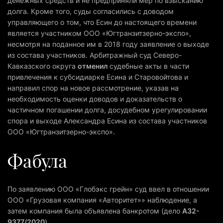
денежных средств и не предприняли мер по взысканию
долга. Кроме того, суды согласились с доводом
управляющего о том, что Есин до настоящего времени
является участником ООО «Югтранзитзерно-экспо»,
несмотря на поданное им в 2018 году заявление о выходе
из состава участников. Арбитражный суд Северо-
Кавказского округа
отменил
судебные акты в части
привлечения к субсидиарке Есина и Старовойтова и
направил спор на новое рассмотрение, указав на
необходимость оценки доводов и доказательств о
частичном погашении долга, досудебном урегулировании
спора и выходе Александра Есина из состава участников
ООО «Югтранзитзерно-экспо».
Фабула
По заявлению ООО «Глобэкс грейн» суд ввел в отношении
ООО «Грузовая компания «Авторитет»» наблюдение, а
затем компания была объявлена банкротом (дело
А32-
9377/2020
).